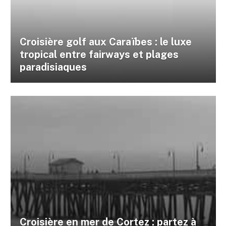
Croisière golf aux Caraïbes : le luxe
tropical entre fairways et plages
paradisiaques
Croisière en mer de Cortez : partez à